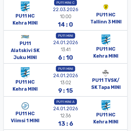
PU11 MINI C
22.03.2026
PU11
HC
PU11
HC
10:00
Tallinn
3
MINI
Kehra
MINI
14 : 0
PU11 MINI
24.01.2026
PU11
PU11
HC
13:41
Alatskivi
SK
Kehra
MINI
6 : 10
Juku
MINI
PU11 MINI
24.01.2026
PU11
TVSK/
PU11
HC
13:02
SK
Tapa
MINI
Kehra
MINI
9 : 15
PU11 MINI A
24.01.2026
PU11
HC
PU11
HC
12:36
Viimsi
1
MINI
Kehra
MINI
13 : 6