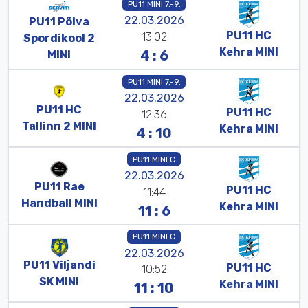
PU11 MINI 7.-9.
22.03.2026
PU11
Põlva
PU11
HC
13:02
Spordi
kool
2
Kehra
MINI
4 : 6
MINI
PU11 MINI 7.-9.
22.03.2026
PU11
HC
PU11
HC
12:36
Tallinn
2
MINI
Kehra
MINI
4 : 10
PU11 MINI C
22.03.2026
PU11
Rae
PU11
HC
11:44
Handball
MINI
Kehra
MINI
11 : 6
PU11 MINI C
22.03.2026
PU11
Viljandi
PU11
HC
10:52
SK
MINI
Kehra
MINI
11 : 10