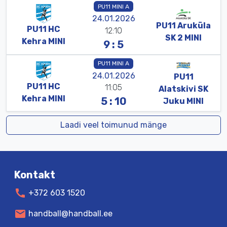
PU11 MINI A
24.01.2026
PU11
Aruküla
PU11
HC
12:10
SK
2
MINI
Kehra
MINI
9 : 5
PU11 MINI A
24.01.2026
PU11
PU11
HC
11:05
Alatskivi
SK
Kehra
MINI
5 : 10
Juku
MINI
Laadi veel toimunud mänge
Kontakt
call
+372 603 1520
mail
handball@handball.ee