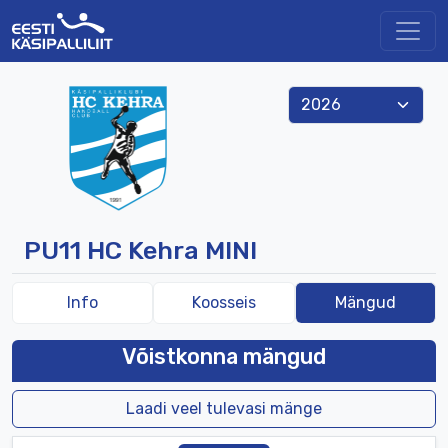
PU11
HC
Kehra
MINI
Info
Koosseis
Mängud
Võistkonna mängud
Laadi veel tulevasi mänge