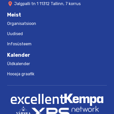
location_on
Jalgpalli tn 1 11312 Tallinn, 7 korrus
Meist
Organisatsioon
Uudised
Infosüsteem
Kalender
Üldkalender
Hooaja graafik