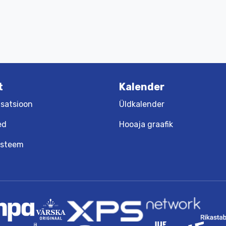
t
Kalender
satsioon
Üldkalender
ed
Hooaja graafik
üsteem