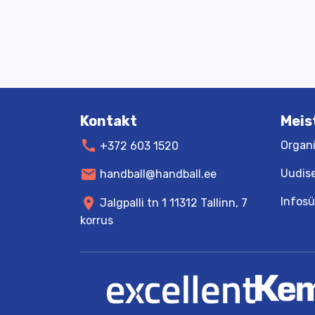
Kontakt
Meis
call
Organi
+372 603 1520
mail
Uudis
handball@handball.ee
Infos
location_on
Jalgpalli tn 1 11312 Tallinn, 7
korrus