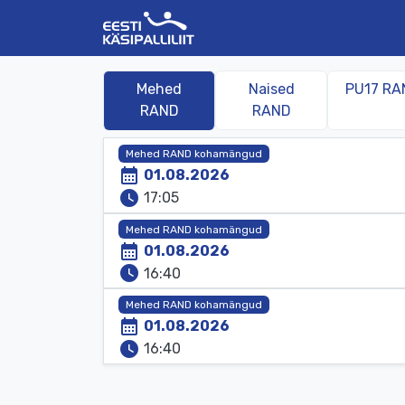
Mehed
Naised
PU17 RA
RAND
RAND
Mehed RAND kohamängud
calendar_month
01.08.2026
watch_later
17:05
Mehed RAND kohamängud
calendar_month
01.08.2026
watch_later
16:40
Mehed RAND kohamängud
calendar_month
01.08.2026
watch_later
16:40