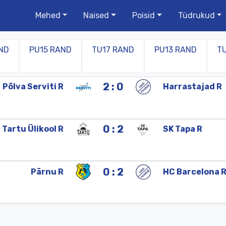
Mehed
Naised
Poisid
Tüdrukud
ND
PU15 RAND
TU17 RAND
PU13 RAND
T
2 : 0
Põlva
Serviti
R
Harrastajad
R
0 : 2
Tartu
Ülikool
R
SK
Tapa
R
0 : 2
Pärnu
R
HC
Barcelona