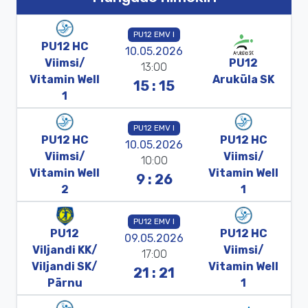
PU12 EMV I
PU12
HC
10.05.2026
Viimsi/
PU12
13:00
Vitamin
Well
Aruküla
SK
15 : 15
1
PU12 EMV I
PU12
HC
PU12
HC
10.05.2026
Viimsi/
Viimsi/
10:00
Vitamin
Well
Vitamin
Well
9 : 26
2
1
PU12 EMV I
PU12
PU12
HC
09.05.2026
Viljandi
KK/
Viimsi/
17:00
Viljandi
SK/
Vitamin
Well
21 : 21
Pärnu
1