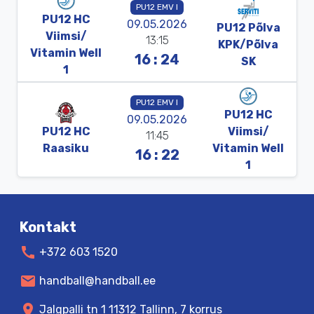
PU12 EMV I
PU12
HC
09.05.2026
PU12
Põlva
Viimsi/
13:15
KPK/
Põlva
Vitamin
Well
16 : 24
SK
1
PU12 EMV I
PU12
HC
09.05.2026
PU12
HC
Viimsi/
11:45
Raasiku
Vitamin
Well
16 : 22
1
Kontakt
call
+372 603 1520
mail
handball@handball.ee
location_on
Jalgpalli tn 1 11312 Tallinn, 7 korrus