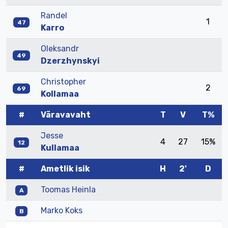
Randel
1
47
Karro
Oleksandr
49
Dzerzhynskyi
Christopher
2
69
Kollamaa
#
Väravavaht
T
V
T%
Jesse
4
27
15%
12
Kullamaa
#
Ametlik isik
H
2'
D
Toomas Heinla
A
Marko Koks
B