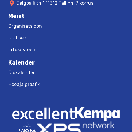
location_on
Jalgpalli tn 1 11312 Tallinn, 7 korrus
Meist
Organisatsioon
Uudised
Infosüsteem
Kalender
Üldkalender
Hooaja graafik