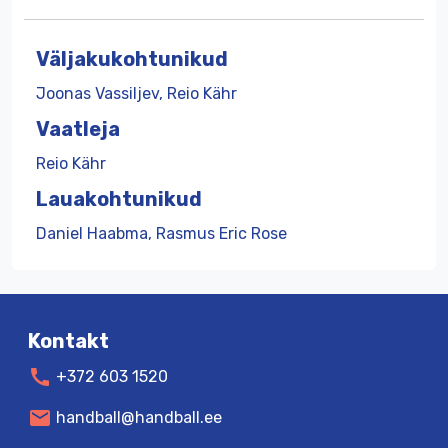
Väljakukohtunikud
Joonas Vassiljev, Reio Kähr
Vaatleja
Reio Kähr
Lauakohtunikud
Daniel Haabma, Rasmus Eric Rose
Kontakt
call
+372 603 1520
mail
handball@handball.ee