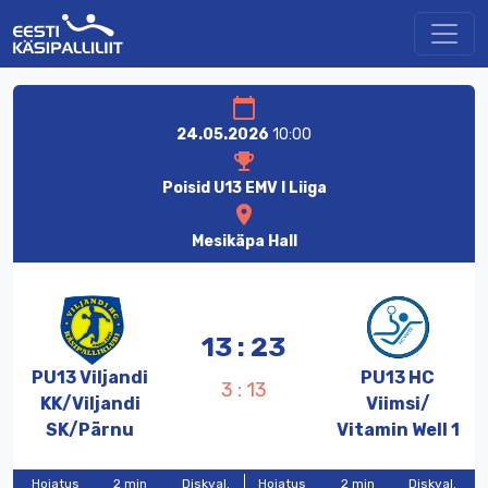
calendar_today
24.05.2026
10:00
emoji_events
Poisid U13 EMV I Liiga
location_on
Mesikäpa Hall
13 : 23
PU13
Viljandi
PU13
HC
3 : 13
KK/
Viljandi
Viimsi/
SK/
Pärnu
Vitamin
Well
1
Hoiatus
2 min
Diskval.
Hoiatus
2 min
Diskval.