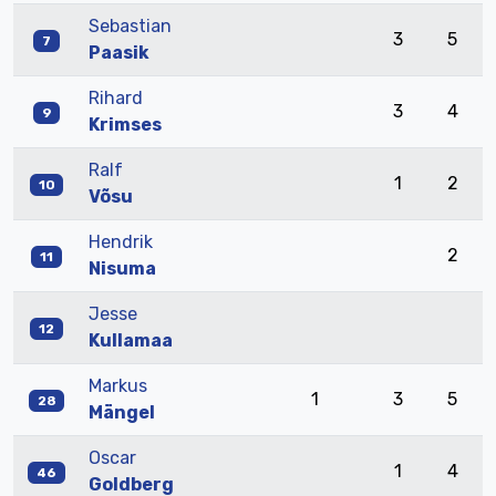
Sebastian
3
5
7
Paasik
Rihard
3
4
9
Krimses
Ralf
1
2
10
Võsu
Hendrik
2
11
Nisuma
Jesse
12
Kullamaa
Markus
1
3
5
28
Mängel
Oscar
1
4
46
Goldberg