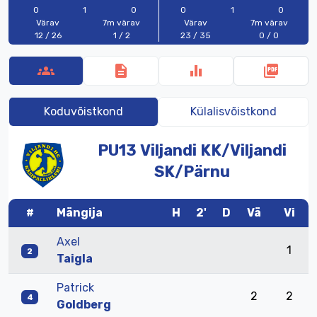
0
1
0
0
1
0
Värav
7m värav
Värav
7m värav
12 / 26
1 / 2
23 / 35
0 / 0
groups
description
equalizer
picture_as_pdf
Koduvõistkond
Külalisvõistkond
PU13
Viljandi
KK/
Viljandi
SK/
Pärnu
#
Mängija
H
2'
D
Vä
Vi
Axel
1
2
Taigla
Patrick
2
2
4
Goldberg