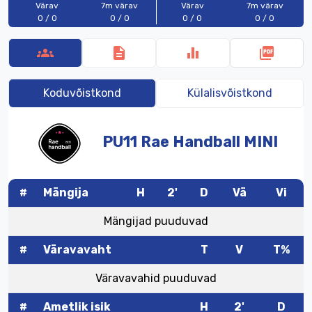
Värav
7m värav
Värav
7m värav
0 / 0
0 / 0
0 / 0
0 / 0
groups
description
equalizer
picture_as_pdf
Koduvõistkond
Külalisvõistkond
PU11
Rae
Handball
MINI
#
Mängija
H
2'
D
Vä
Vi
Mängijad puuduvad
#
Väravavaht
T
V
T%
Väravavahid puuduvad
#
Ametlik isik
H
2'
D