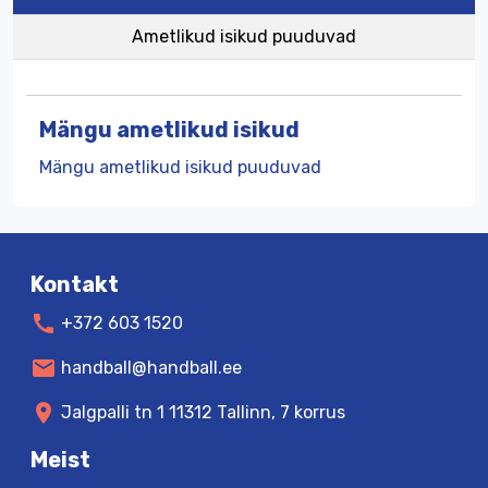
Ametlikud isikud puuduvad
Mängu ametlikud isikud
Mängu ametlikud isikud puuduvad
Kontakt
call
+372 603 1520
mail
handball@handball.ee
location_on
Jalgpalli tn 1 11312 Tallinn, 7 korrus
Meist