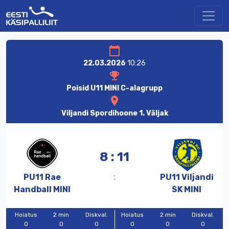
calendar_today
22.03.2026
10:26
emoji_events
Poisid U11 MINI C-alagrupp
location_on
Viljandi Spordihoone 1. Väljak
8 : 11
:
PU11
Rae
PU11
Viljandi
Handball
MINI
SK
MINI
Hoiatus
2 min
Diskval.
Hoiatus
2 min
Diskval.
0
0
0
0
0
0