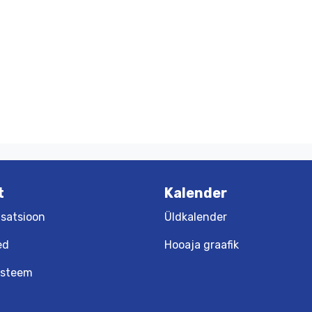
t
Kalender
satsioon
Üldkalender
ed
Hooaja graafik
üsteem