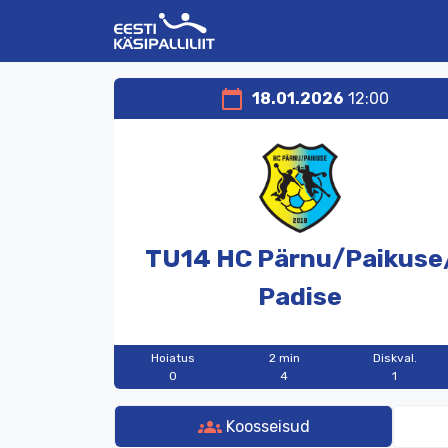
calendar_today
18.01.2026
12:00
TU14
HC
Pärnu/
Paikuse
Padise
Hoiatus
2 min
Diskval.
0
4
1
groups
Koosseisud