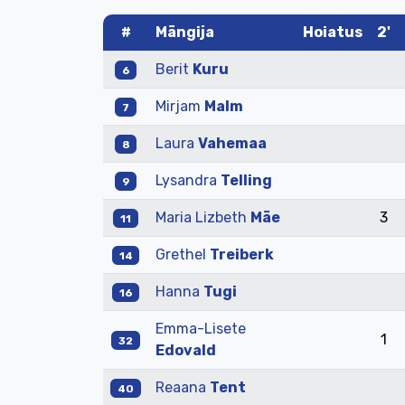
#
Mängija
Hoiatus
2'
Berit
Kuru
6
Mirjam
Malm
7
Laura
Vahemaa
8
Lysandra
Telling
9
Maria Lizbeth
Mäe
3
11
Grethel
Treiberk
14
Hanna
Tugi
16
Emma-Lisete
1
32
Edovald
Reaana
Tent
40