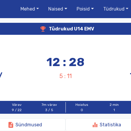
Mehed
Naised
Poisid
Tüdrukud
emoji_events
Tüdrukud U14 EMV
12 : 28
/
5 : 11
Värav
7m värav
Hoiatus
2 min
9 / 22
3 / 5
0
1
description
equalizer
Sündmused
Statistika