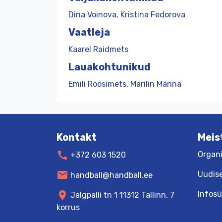
Dina Voinova, Kristina Fedorova
Vaatleja
Kaarel Raidmets
Lauakohtunikud
Emili Roosimets, Marilin Männa
Kontakt
Meis
call
Organi
+372 603 1520
mail
Uudis
handball@handball.ee
Infos
location_on
Jalgpalli tn 1 11312 Tallinn, 7
korrus