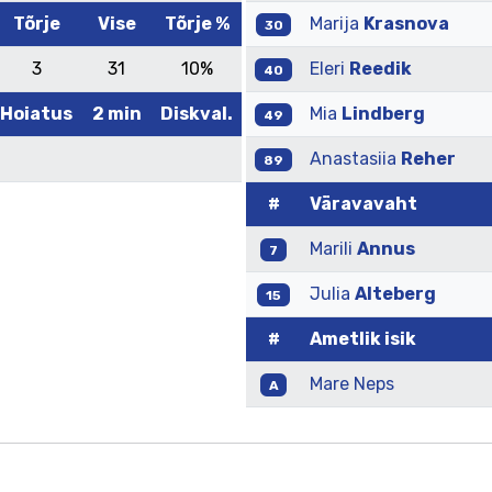
Tõrje
Vise
Tõrje %
Marija
Krasnova
30
3
31
10%
Eleri
Reedik
40
Hoiatus
2 min
Diskval.
Mia
Lindberg
49
Anastasiia
Reher
89
#
Väravavaht
Marili
Annus
7
Julia
Alteberg
15
#
Ametlik isik
Mare Neps
A