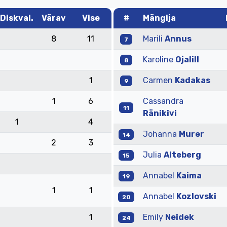
Diskval.
Värav
Vise
#
Mängija
8
11
Marili
Annus
7
Karoline
Ojalill
8
1
Carmen
Kadakas
9
1
6
Cassandra
11
Ränikivi
1
4
Johanna
Murer
14
2
3
Julia
Alteberg
15
Annabel
Kaima
19
1
1
Annabel
Kozlovski
20
1
Emily
Neidek
24