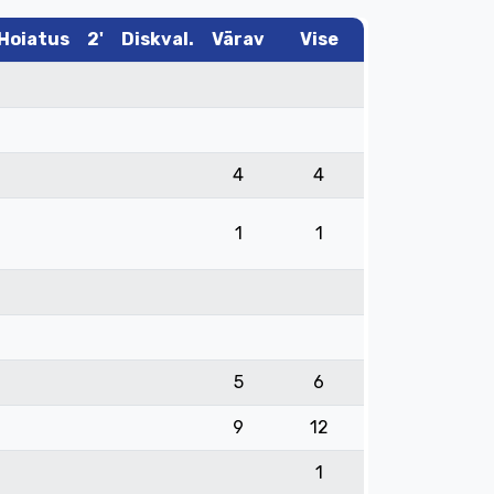
Hoiatus
2'
Diskval.
Värav
Vise
4
4
1
1
5
6
9
12
1