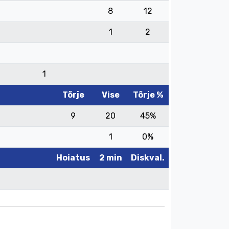
8
12
1
2
1
Tõrje
Vise
Tõrje %
9
20
45%
1
0%
Hoiatus
2 min
Diskval.