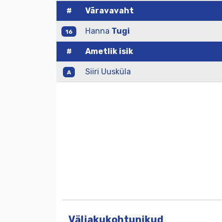
#
Väravavaht
Hanna
Tugi
16
#
Ametlik isik
Siiri Uusküla
A
Väljakukohtunikud