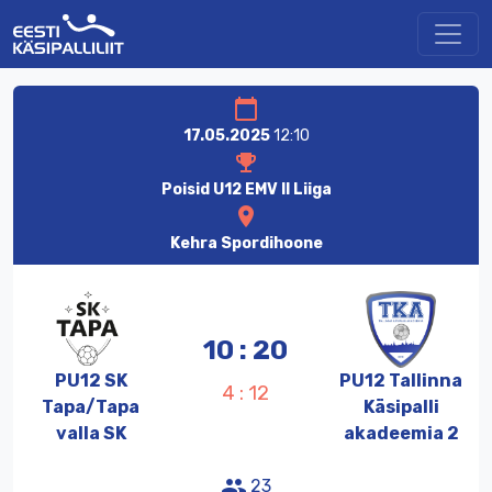
calendar_today
17.05.2025
12:10
emoji_events
Poisid U12 EMV II Liiga
location_on
Kehra Spordihoone
10 : 20
PU12
SK
PU12
Tallinna
4 : 12
Tapa/
Tapa
Käsipalli
valla
SK
akadeemia
2
people
23