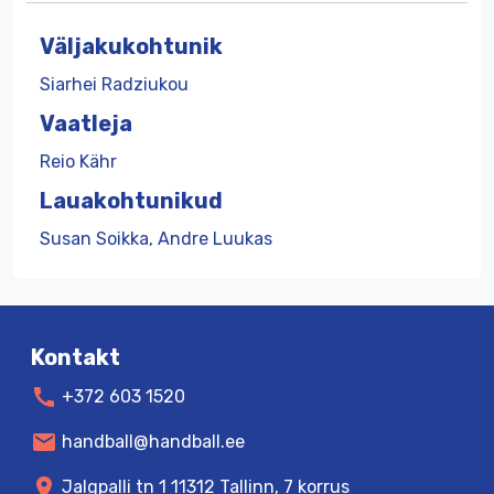
Väljakukohtunik
Siarhei Radziukou
Vaatleja
Reio Kähr
Lauakohtunikud
Susan Soikka, Andre Luukas
Kontakt
call
+372 603 1520
mail
handball@handball.ee
location_on
Jalgpalli tn 1 11312 Tallinn, 7 korrus