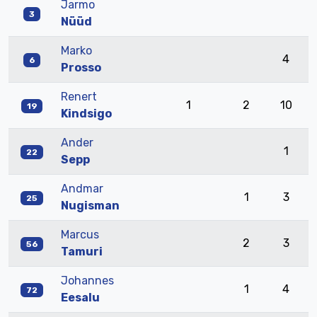
Jarmo
3
Nüüd
Marko
4
6
Prosso
Renert
1
2
10
19
Kindsigo
Ander
1
22
Sepp
Andmar
1
3
25
Nugisman
Marcus
2
3
56
Tamuri
Johannes
1
4
72
Eesalu