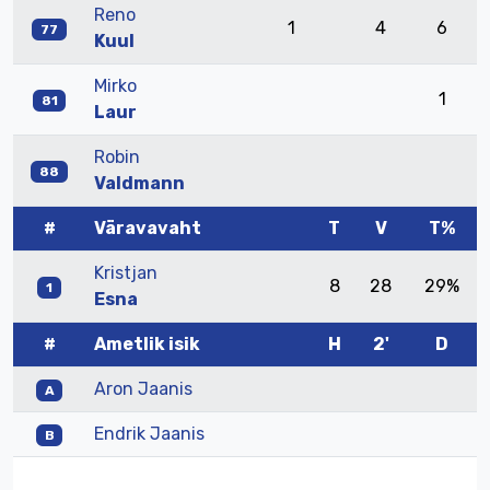
Reno
1
4
6
77
Kuul
Mirko
1
81
Laur
Robin
88
Valdmann
#
Väravavaht
T
V
T%
Kristjan
8
28
29%
1
Esna
#
Ametlik isik
H
2'
D
Aron Jaanis
A
Endrik Jaanis
B