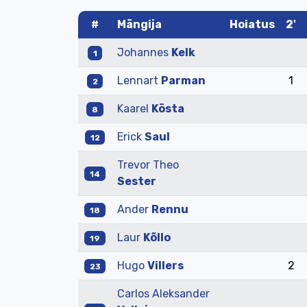
#
Mängija
Hoiatus
2'
Johannes
Kelk
1
Lennart
Parman
1
2
Kaarel
Kösta
8
Erick
Saul
12
Trevor Theo
14
Sester
Ander
Rennu
18
Laur
Kõllo
19
Hugo
Villers
2
23
Carlos Aleksander