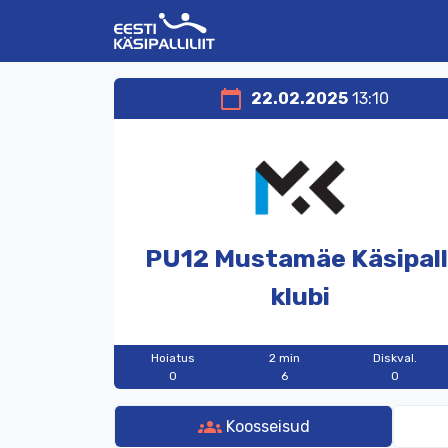
calendar_today
22.02.2025
13:10
PU12
Mustamäe
Käsipall
klubi
Hoiatus
2 min
Diskval.
0
6
0
groups
Koosseisud