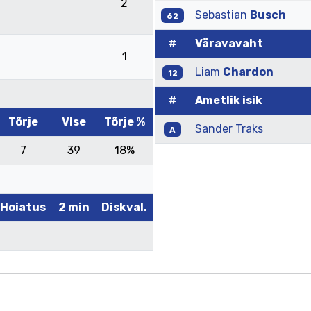
2
Sebastian
Busch
62
#
Väravavaht
1
Liam
Chardon
12
#
Ametlik isik
Tõrje
Vise
Tõrje %
Sander Traks
A
7
39
18%
Hoiatus
2 min
Diskval.