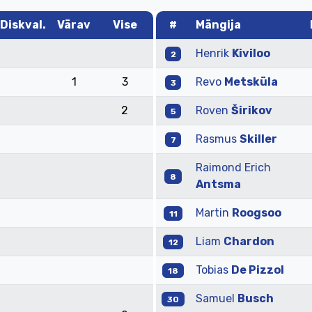
Diskval.
Värav
Vise
#
Mängija
Henrik
Kiviloo
2
1
3
Revo
Metsküla
3
2
Roven
Širikov
5
Rasmus
Skiller
7
Raimond Erich
8
Antsma
Martin
Roogsoo
11
Liam
Chardon
12
Tobias
De Pizzol
18
Samuel
Busch
30