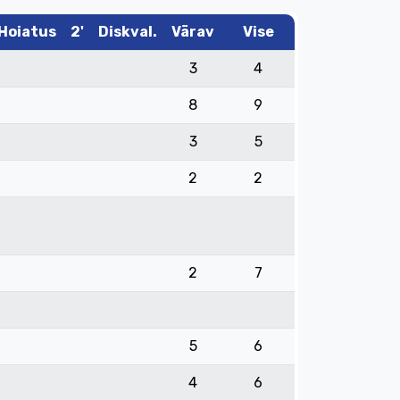
Hoiatus
2'
Diskval.
Värav
Vise
3
4
8
9
3
5
2
2
2
7
5
6
4
6