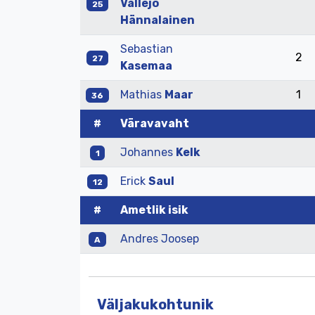
Vallejo
25
Hännalainen
Sebastian
2
27
Kasemaa
Mathias
Maar
1
36
#
Väravavaht
Johannes
Kelk
1
Erick
Saul
12
#
Ametlik isik
Andres Joosep
A
Väljakukohtunik