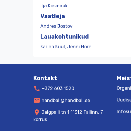
Ilja Kosmirak
Vaatleja
Andres Jostov
Lauakohtunikud
Karina Kuul, Jenni Horn
Kontakt
Meis
call
Organi
+372 603 1520
mail
Uudis
handball@handball.ee
Infos
location_on
Jalgpalli tn 1 11312 Tallinn, 7
korrus