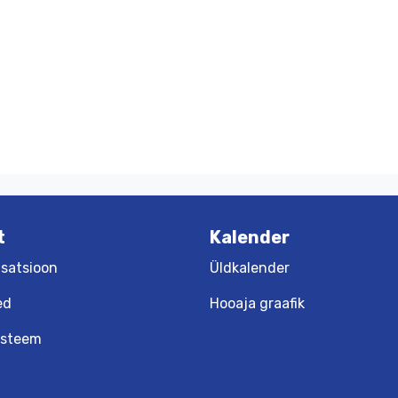
t
Kalender
satsioon
Üldkalender
ed
Hooaja graafik
üsteem