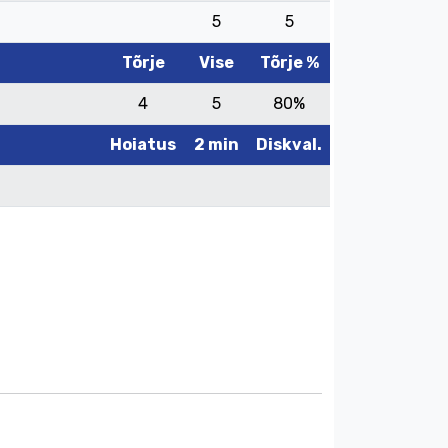
5
5
Tõrje
Vise
Tõrje %
4
5
80%
Hoiatus
2 min
Diskval.