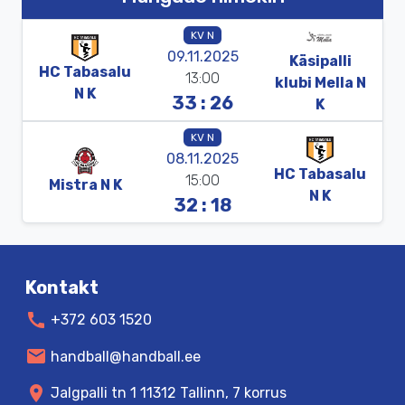
KV N
09.11.2025
Käsipalli
HC
Tabasalu
13:00
klubi
Mella
N
N
K
33 : 26
K
KV N
08.11.2025
HC
Tabasalu
15:00
Mistra
N
K
N
K
32 : 18
Kontakt
call
+372 603 1520
mail
handball@handball.ee
location_on
Jalgpalli tn 1 11312 Tallinn, 7 korrus