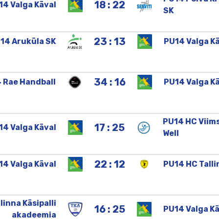
18 : 22
14
Valga
Käval
SK
23 : 13
U14
Aruküla
SK
PU14
Valga
Kä
34 : 16
4
Rae
Handball
PU14
Valga
Kä
PU14
HC
Viim
17 : 25
14
Valga
Käval
Well
22 : 12
14
Valga
Käval
PU14
HC
Tall
llinna
Käsipalli
16 : 25
PU14
Valga
Kä
akadeemia