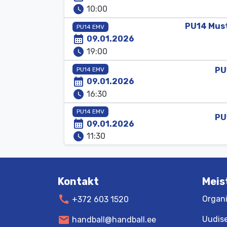
watch_later
10:00
PU14
Mus
PU14 EMV
calendar_month
09.01.2026
watch_later
19:00
PU
PU14 EMV
calendar_month
09.01.2026
watch_later
16:30
PU14 EMV
PU
calendar_month
09.01.2026
watch_later
11:30
Kontakt
Meis
call
Organi
+372 603 1520
mail
Uudis
handball@handball.ee