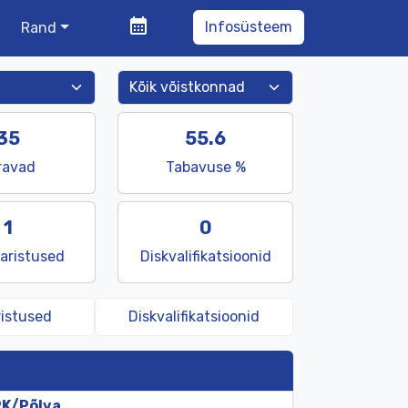
calendar_month
Infosüsteem
Rand
35
55.6
ravad
Tabavuse %
1
0
karistused
Diskvalifikatsioonid
ristused
Diskvalifikatsioonid
PK/
Põlva