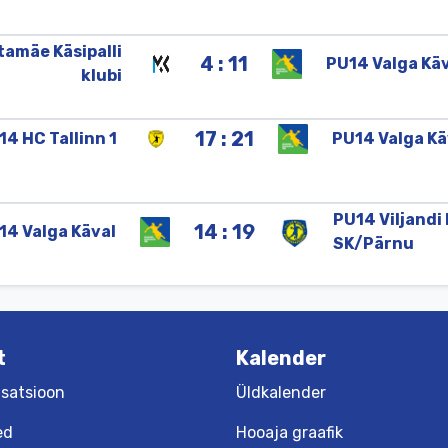
tamäe
Käsipalli
4 : 11
PU14
Valga
Käv
klubi
17 : 21
14
HC
Tallinn
1
PU14
Valga
Kä
PU14
Viljandi
14 : 19
14
Valga
Käval
SK/
Pärnu
t
Kalender
satsioon
Üldkalender
ed
Hooaja graafik