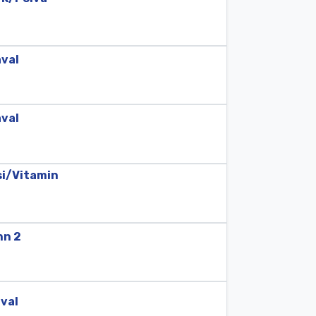
val
val
si/
Vitamin
inn
2
val