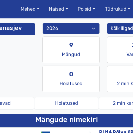
Mehed
Naised
Poisid
Tüdrukud
anasjev
9
Mängud
Vä
0
Hoiatused
2 min 
ravad
Hoiatused
2 min ka
Mängude nimekiri
PU14
Põlva
K