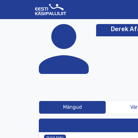
Derek Af
Mängud
Vä
PU14 EMV