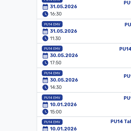
PU
calendar_month
31.05.2026
watch_later
16:30
P
PU14 EMV
calendar_month
31.05.2026
watch_later
11:30
PU1
PU14 EMV
calendar_month
30.05.2026
watch_later
17:50
PU14 EMV
PU
calendar_month
30.05.2026
watch_later
14:30
PU
PU14 EMV
calendar_month
10.01.2026
watch_later
15:00
PU14
Ta
PU14 EMV
calendar_month
10.01.2026