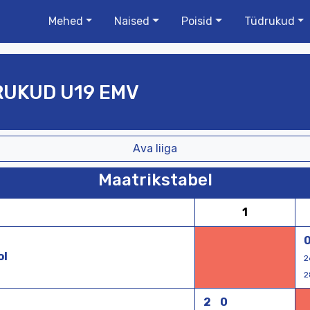
Mehed
Naised
Poisid
Tüdrukud
UKUD U19 EMV
Ava liiga
Maatrikstabel
1
ol
2
2
2
0