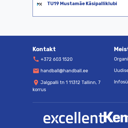
TU19
Mustamäe
Käsipalli
klubi
Kontakt
Meis
call
Organi
+372 603 1520
mail
Uudis
handball@handball.ee
Infos
location_on
Jalgpalli tn 1 11312 Tallinn, 7
korrus