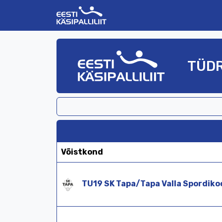
TÜDR
Võistkond
TU19
SK
Tapa/
Tapa
Valla
Spordi
ko