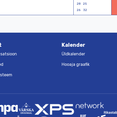
28
25
26
32
t
Kalender
satsioon
Üldkalender
ed
Hooaja graafik
üsteem