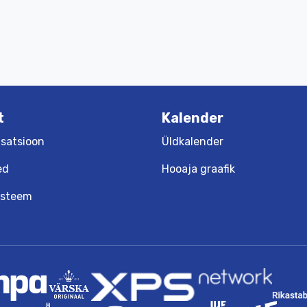
t
Kalender
satsioon
Üldkalender
ed
Hooaja graafik
üsteem