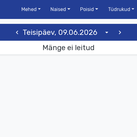
Mehed
Naised
Poisid
Tüdrukud
Teisipäev, 09.06.2026
chevron_left
chevron_right
arrow_drop_down
Mänge ei leitud