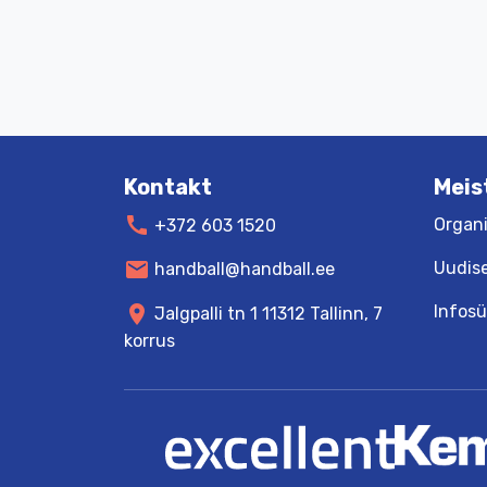
Kontakt
Meis
call
Organi
+372 603 1520
mail
Uudis
handball@handball.ee
Infos
location_on
Jalgpalli tn 1 11312 Tallinn, 7
korrus